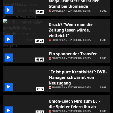
Mega-Transfer? So ist der
minutes,
6
Stand bei Diomande

seconds
BUNDESLIGA MEDIATHEK HIGHLIGHTS
05.08.
01:00
Druck? "Wenn man die
Zeitung lesen würde,
vielleicht"

BUNDESLIGA MEDIATHEK HIGHLIGHTS
05.08.
00:48
Ein spannender Transfer

BUNDESLIGA MEDIATHEK HIGHLIGHTS
05.08.
03:06
"Er ist pure Kreativität": BVB-
Manager schwärmt von
Neuzugang

BUNDESLIGA MEDIATHEK HIGHLIGHTS
05.08.
01:15
Union-Coach wird zum DJ -
die Spieler feiern ihn ab

BUNDESLIGA MEDIATHEK HIGHLIGHTS
05.08.
01:38