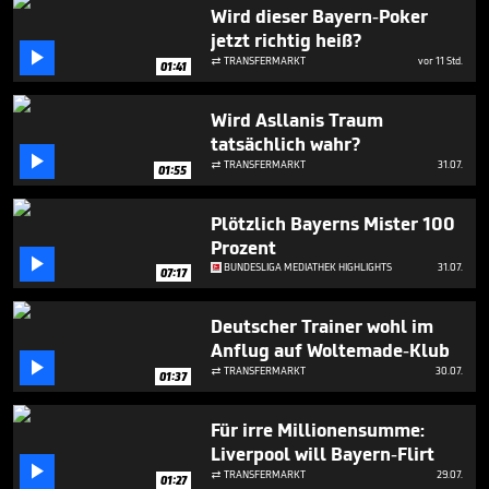
4
Wird dieser Bayern-Poker
minutes,
jetzt richtig heiß?
16

seconds
TRANSFERMARKT
vor 11 Std.

01:41
Wird Asllanis Traum
tatsächlich wahr?

TRANSFERMARKT
31.07.

01:55
Plötzlich Bayerns Mister 100
Prozent

BUNDESLIGA MEDIATHEK HIGHLIGHTS
31.07.
07:17
Deutscher Trainer wohl im
Anflug auf Woltemade-Klub

TRANSFERMARKT
30.07.

01:37
Für irre Millionensumme:
Liverpool will Bayern-Flirt

TRANSFERMARKT
29.07.

01:27