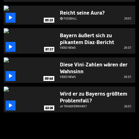
Reicht seine Aura?

FUSSBALL
29.07.

05:23
Bayern äußert sich zu
pikantem Díaz-Bericht

VIDEO NEWS
28.07.
01:37
Diese Vini-Zahlen wären der
Wahnsinn

VIDEO NEWS
28.07.
00:46
Wird er zu Bayerns größtem
Problemfall?

TRANSFERMARKT
26.07.

02:26