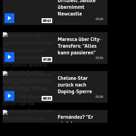
Offiziell: Jaissle
übernimmt
Newcastle

05.08.
00:43
Maresca über City-
Transfers: "Alles
kann passieren"

05.08.
01:06
Chelsea-Star
zurück nach
Doping-Sperre

05.08.
00:35
Fernández? "Er
wird das ganz
sicher nicht tun"

05.08.