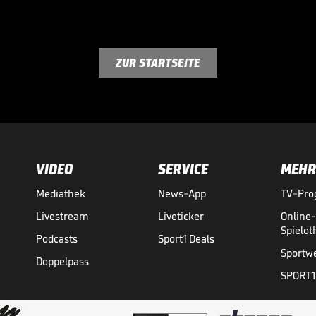
ZUR STARTSEITE
VIDEO
SERVICE
MEHR
Mediathek
News-App
TV-Pr
Livestream
Liveticker
Online
Spielo
Podcasts
Sport1 Deals
Sportw
Doppelpass
SPORT1