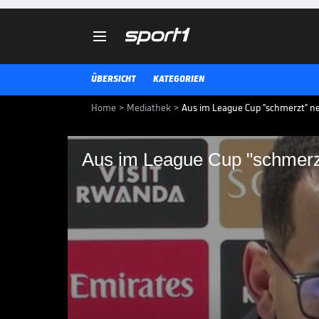

ÜBERSICHT
KATEGORIEN
Home
>
Mediathek
>
Aus im League Cup "schmerzt" n
Aus im League Cup "schmerz
Aus im League Cup "
Coach
Der FC Chelsea ist im Halbfinale
Trainer Liam Rosenior zeigte sic
lobte aber den Kampfgeist seine