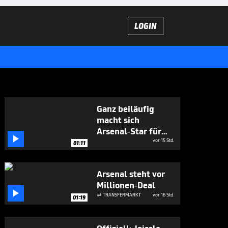
LOGIN
Ganz beiläufig
macht sich
Arsenal-Star für

Vini Jr. stark
vor 15 Std.
01:11
Arsenal steht vor
Millionen-Deal

TRANSFERMARKT
vor 16 Std.

01:19