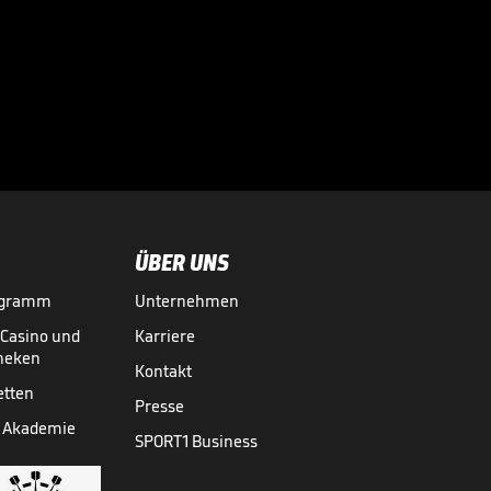
Real-Wechsel? So
ist der Stand bei
Rodri

01.08.
00:31
ÜBER UNS
ogramm
Unternehmen
-Casino und
Karriere
theken
Kontakt
etten
Presse
 Akademie
SPORT1 Business