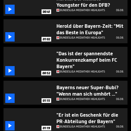
seconds
Youngster für den DFB?

BUNDESLIGA MEDIATHEK HIGHLIGHTS
06.08.
00:41
Herold über Bayern-Zeit: "Mit
das Beste in Europa"

BUNDESLIGA MEDIATHEK HIGHLIGHTS
06.08.
01:02
"Das ist der spannendste
Konkurrenzkampf beim FC
Bayern"

BUNDESLIGA MEDIATHEK HIGHLIGHTS
06.08.
00:52
Bayerns neuer Super-Bubi?
"Wenn man sich umhört ..."

BUNDESLIGA MEDIATHEK HIGHLIGHTS
06.08.
01:15
"Er ist ein Geschenk für die
PR-Abteilung der Bayern"

BUNDESLIGA MEDIATHEK HIGHLIGHTS
06.08.
01:19