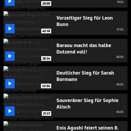

minutes,
19.02.
20:09
18
seconds
Vorzeitiger Sieg für Leon
Bunn

07.05.
45:10
Baraou macht das halbe
Dutzend voll!

06.05.
28:34
Deutlicher Sieg für Sarah
Bormann

06.05.
33:54
Souveräner Sieg für Sophie
Alisch

06.05.
21:37
Enis Agushi feiert seinen 8.