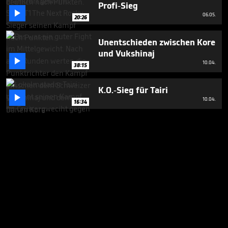
Profi-Sieg

06.05.
20:26
Unentschieden zwischen Kore
und Vukshinaj

10.04.
38:15
K.O.-Sieg für Tairi

10.04.
16:34