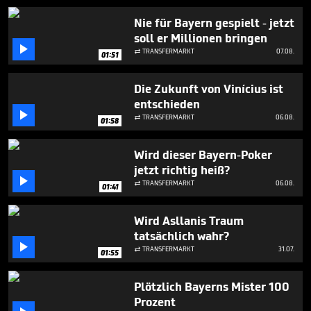
4
minutes,
Nie für Bayern gespielt - jetzt
48
soll er Millionen bringen
seconds

TRANSFERMARKT
07.08.

01:51
Die Zukunft von Vinícius ist
entschieden

TRANSFERMARKT
06.08.

01:58
Wird dieser Bayern-Poker
jetzt richtig heiß?

TRANSFERMARKT
06.08.

01:41
Wird Asllanis Traum
tatsächlich wahr?

TRANSFERMARKT
31.07.

01:55
Plötzlich Bayerns Mister 100
Prozent