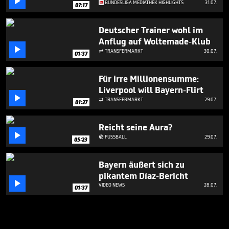

BUNDESLIGA MEDIATHEK HIGHLIGHTS
31.07.
07:17
Deutscher Trainer wohl im
Anflug auf Woltemade-Klub

TRANSFERMARKT
30.07.

01:37
Für irre Millionensumme:
Liverpool will Bayern-Flirt

TRANSFERMARKT
29.07.

01:27
Reicht seine Aura?

FUSSBALL
29.07.

05:23
Bayern äußert sich zu
pikantem Díaz-Bericht

VIDEO NEWS
28.07.
01:37