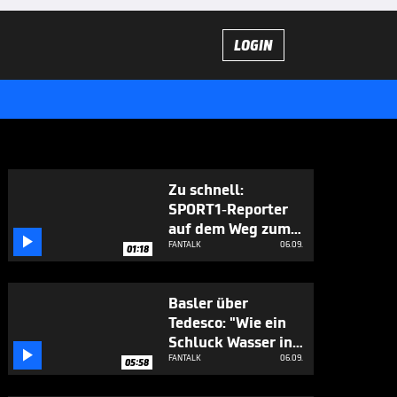
LOGIN
Zu schnell:
SPORT1-Reporter
auf dem Weg zum

Fantalk geblitzt
FANTALK
06.09.
01:18
Basler über
Tedesco: "Wie ein
Schluck Wasser in

der Kurve"
FANTALK
06.09.
05:58