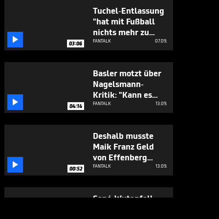
Tuchel-Entlassung
"hat mit Fußball
nichts mehr zu

tun!"
FANTALK
07.09.
03:06
Basler motzt über
Nagelsmann-
Kritik: "Kann es

nicht mehr hören"
FANTALK
13.09.
04:14
Deshalb musste
Maik Franz Geld
von Effenberg

eintreiben
FANTALK
13.09.
00:52
Sané-Wutanfall:
"Da regst du dich