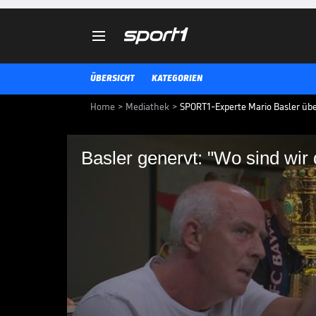

ÜBERSICHT
KATEGORIEN
Home
>
Mediathek
>
SPORT1-Experte Mario Basler übe
Basler genervt: "Wo sind wir 
Basler genervt: "Wo 
mittlerweile?"
Sport1-Experte Mario Basler ärge
Schauspieleinlagen mancher Spie
häufiger gelbe Karten für solche