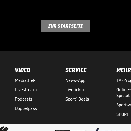
ZUR STARTSEITE
VIDEO
SERVICE
MEHR
Mediathek
News-App
TV-Pr
Livestream
Liveticker
Online
Spielo
Podcasts
Sport1 Deals
Sportw
Doppelpass
SPORT1