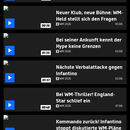
seconds
Neuer Klub, neue Bühne: WM-
Held stellt sich den Fragen

WM 2026
05.08.
00:36
Bei seiner Ankunft kennt der
Hype keine Grenzen

WM 2026
03.08.
01:35
Nächste Verbalattacke gegen
Infantino

WM 2026
02.08.
01:37
Bei WM-Thriller! England-
Star schlief ein

WM 2026
01.08.
00:48
Kommando zurück! Infantino
stoppt diskutierte WM-Pläne