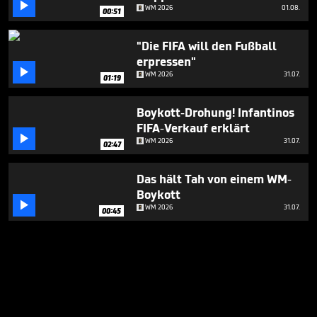

WM 2026
01.08.
00:51
"Die FIFA will den Fußball
erpressen"

WM 2026
31.07.
01:19
Boykott-Drohung! Infantinos
FIFA-Verkauf erklärt

WM 2026
31.07.
02:47
Das hält Tah von einem WM-
Boykott

WM 2026
31.07.
00:45