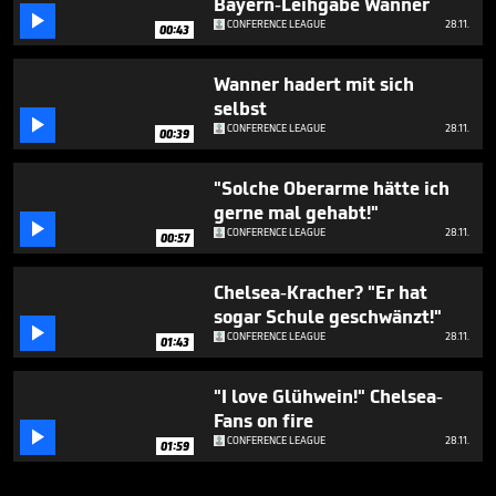
Bayern-Leihgabe Wanner

CONFERENCE LEAGUE
28.11.
00:43
Wanner hadert mit sich
selbst

CONFERENCE LEAGUE
28.11.
00:39
"Solche Oberarme hätte ich
gerne mal gehabt!"

CONFERENCE LEAGUE
28.11.
00:57
Chelsea-Kracher? "Er hat
sogar Schule geschwänzt!"

CONFERENCE LEAGUE
28.11.
01:43
"I love Glühwein!" Chelsea-
Fans on fire

CONFERENCE LEAGUE
28.11.
01:59