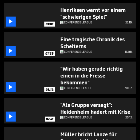
1
minute,
Henriksen warnt vor einem
9
"schwierigen Spiel"
seconds

CONFERENCE LEAGUE
22.10.
01:01
Eine tragische Chronik des
Scheiterns

CONFERENCE LEAGUE
16.08.
01:39
"Wir haben gerade richtig
einen in die Fresse
bekommen"

CONFERENCE LEAGUE
20.02.
01:14
"Als Gruppe versagt":
Heidenheim hadert mit Krise

CONFERENCE LEAGUE
20.12.
02:41
Müller bricht Lanze für