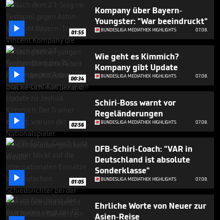
minute,
Kompany über Bayern-
33
seconds
Youngster: "War beeindruckt"

BUNDESLIGA MEDIATHEK HIGHLIGHTS
07.08.
01:55
Wie geht es Kimmich?
Kompany gibt Update

BUNDESLIGA MEDIATHEK HIGHLIGHTS
07.08.
00:34
Schiri-Boss warnt vor
Regeländerungen

BUNDESLIGA MEDIATHEK HIGHLIGHTS
07.08.
02:56
DFB-Schiri-Coach: "VAR in
Deutschland ist absolute
Sonderklasse"

BUNDESLIGA MEDIATHEK HIGHLIGHTS
07.08.
01:05
Ehrliche Worte von Neuer zur
Asien-Reise