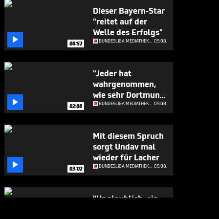
Dieser Bayern-Star
"reitet auf der
Welle des Erfolgs"

BUNDESLIGA MEDIATHEK HIGHLIGHTS
09.08.
00:52
"Jeder hat
wahrgenommen,
wie sehr Dortmund

diesen Transfer
BUNDESLIGA MEDIATHEK HIGHLIGHTS
09.08.
02:08
möchte"
Mit diesem Spruch
sorgt Undav mal
wieder für Lacher

BUNDESLIGA MEDIATHEK HIGHLIGHTS
09.08.
03:02
"Unglaublich, ein
Idol - ich fühle