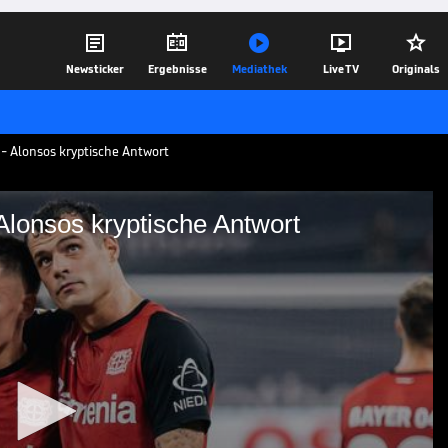





Newsticker
Ergebnisse
Mediathek
Live TV
Originals
- Alonsos kryptische Antwort
Alonsos kryptische Antwort
ieler - Alonsos
Dortmund bangt Bayer Leverkusen um
i Alonso lässt sich auch nach mehrfacher