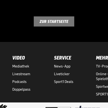
ZUR STARTSEITE
VIDEO
SERVICE
MEHR
Mediathek
News-App
TV-Pr
Livestream
Liveticker
Online
Spielo
Podcasts
Sport1 Deals
Sportw
Doppelpass
SPORT1