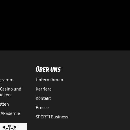
Gehen Leweling
und Stiller, Herr
Wehrle?

BUNDESLIGA MEDIATHEK HIGHLIGHTS
08.08.
00:44
ÜBER UNS
ogramm
Unternehmen
-Casino und
Karriere
theken
Kontakt
etten
Presse
 Akademie
SPORT1 Business