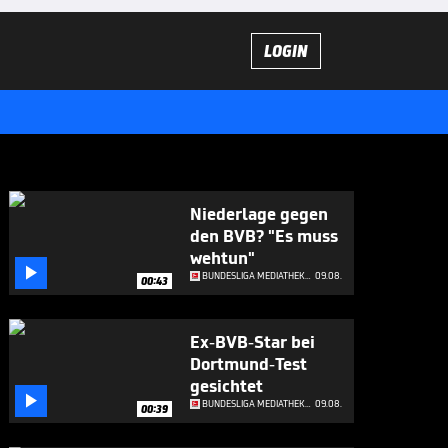
LOGIN
Niederlage gegen
den BVB? "Es muss
wehtun"

BUNDESLIGA MEDIATHEK HIGHLIGHTS
09.08.
00:43
Ex-BVB-Star bei
Dortmund-Test
gesichtet

BUNDESLIGA MEDIATHEK HIGHLIGHTS
09.08.
00:39