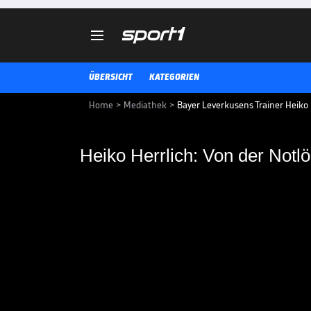

ÜBERSICHT
KATEGORIEN
Home
>
Mediathek
>
Bayer Leverkusens Trainer Heiko
Heiko Herrlich: Von der Notlö
Heiko Herrlich: Von 
Volltreffer
Eigentlich war er nicht die erste
sich zur überraschend erfolgrei
die Gründe für den Höhenflug na