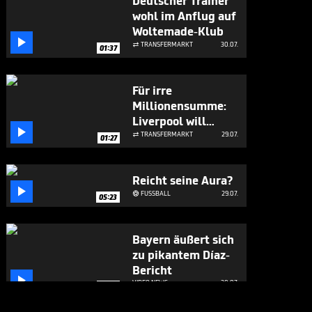
Deutscher Trainer
wohl im Anflug auf
Woltemade-Klub

TRANSFERMARKT
30.07.

01:37
Für irre
Millionensumme:
Liverpool will

Bayern-Flirt
TRANSFERMARKT
29.07.

01:27
Reicht seine Aura?

FUSSBALL
29.07.

05:23
Bayern äußert sich
zu pikantem Díaz-
Bericht

VIDEO NEWS
28.07.
01:37