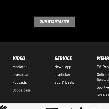
ZUR STARTSEITE
VIDEO
SERVICE
MEHR
Mediathek
News-App
TV-Pr
Livestream
Liveticker
Online
Spielo
Podcasts
Sport1 Deals
Sportw
Doppelpass
SPORT1