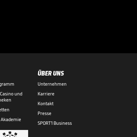
zum FC Bayern?

TRANSFERMARKT
15.07.

01:16
ÜBER UNS
ogramm
Unternehmen
-Casino und
Karriere
theken
Kontakt
etten
Presse
 Akademie
SPORT1 Business