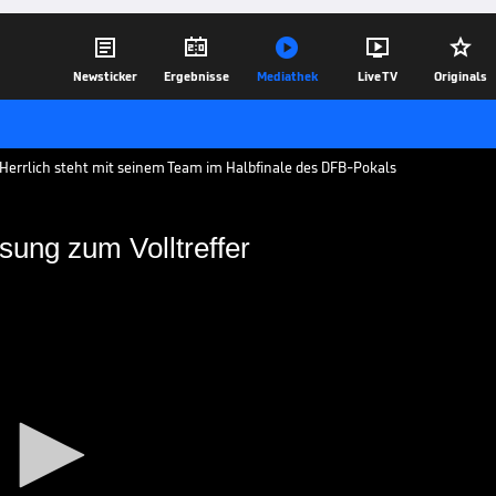





Newsticker
Ergebnisse
Mediathek
Live TV
Originals
 Herrlich steht mit seinem Team im Halbfinale des DFB-Pokals
sung zum Volltreffer
der Notlösung zum
 Wahl in Leverkusen, aber der Trainer hat
chen Lösung gemausert. SPORT1 zeichnet
ch.