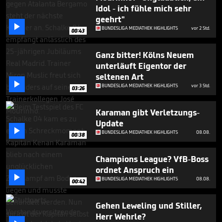
seconds
Idol - ich fühle mich sehr
geehrt"

BUNDESLIGA MEDIATHEK HIGHLIGHTS
vor 2 Std.
00:43
Ganz bitter! Kölns Neuem
unterläuft Eigentor der
seltenen Art

BUNDESLIGA MEDIATHEK HIGHLIGHTS
vor 3 Std.
03:26
Karaman gibt Verletzungs-
Update

BUNDESLIGA MEDIATHEK HIGHLIGHTS
08.08.
00:38
Champions League? VfB-Boss
ordnet Anspruch ein

BUNDESLIGA MEDIATHEK HIGHLIGHTS
08.08.
00:42
Gehen Leweling und Stiller,
Herr Wehrle?