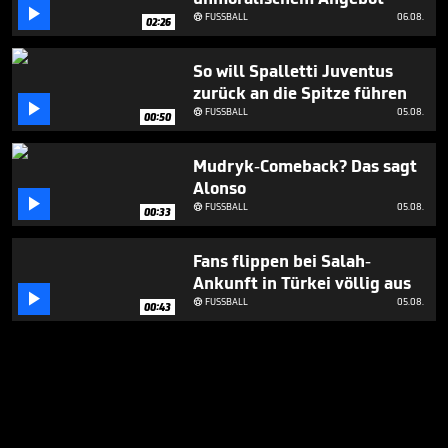

FUSSBALL
06.08.

02:26
So will Spalletti Juventus
zurück an die Spitze führen

FUSSBALL
05.08.

00:50
Mudryk-Comeback? Das sagt
Alonso

FUSSBALL
05.08.

00:33
Fans flippen bei Salah-
Ankunft in Türkei völlig aus

FUSSBALL
05.08.

00:43