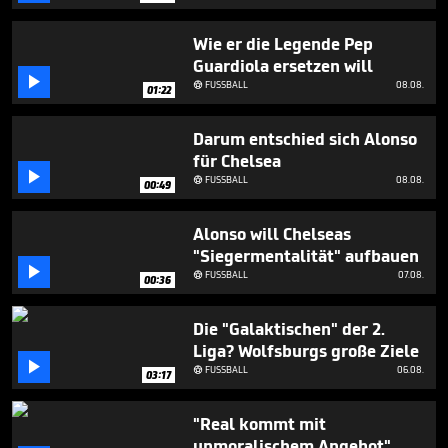
seconds
Wie er die Legende Pep
Guardiola ersetzen will

FUSSBALL
08.08.

01:22
Darum entschied sich Alonso
für Chelsea

FUSSBALL
08.08.

00:49
Alonso will Chelseas
"Siegermentalität" aufbauen

FUSSBALL
07.08.

00:36
Die "Galaktischen" der 2.
Liga? Wolfsburgs große Ziele

FUSSBALL
06.08.

03:17
"Real kommt mit
unmoralischem Angebot"