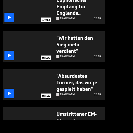
Euphorischer
Empfang für
Englands

Heldinnen
FRAUEN-EM
28.07.
01:13
"Wir hatten den
Sieg mehr
verdient"

FRAUEN-EM
28.07.
00:45
"Absurdestes
Turnier, das wir je
gespielt haben"

FRAUEN-EM
28.07.
00:54
Umstrittener EM-
Star mit
süffisanter

FRAUEN-EM
28.07.