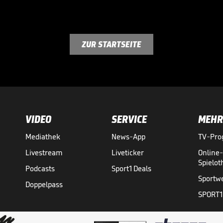
ZUR STARTSEITE
VIDEO
SERVICE
MEHR
Mediathek
News-App
TV-Pr
Livestream
Liveticker
Online
Spielo
Podcasts
Sport1 Deals
Sportw
Doppelpass
SPORT1