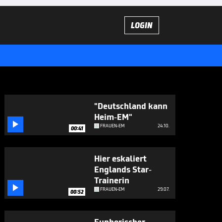
LOGIN
"Deutschland kann
Heim-EM"

FRAUEN-EM
24.10.
00:41
Hier eskaliert
Englands Star-
Trainerin

FRAUEN-EM
29.07.
00:52