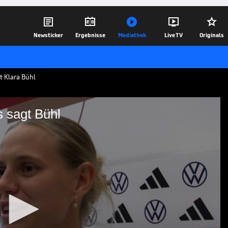





Newsticker
Ergebnisse
Mediathek
Live TV
Originals
t Klara Bühl
s sagt Bühl
teil? Das sagt Bühl
er Schweiz spricht die deutsche
i SPORT1 über den Bayern-Block und ihre
22.06.25