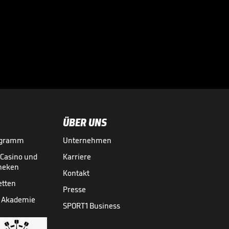
Elektrisierende
Stimmung vor
Gigantenduell!

FRAUEN-EM
27.07.
00:52
ÜBER UNS
ogramm
Unternehmen
-Casino und
Karriere
theken
Kontakt
etten
Presse
 Akademie
SPORT1 Business