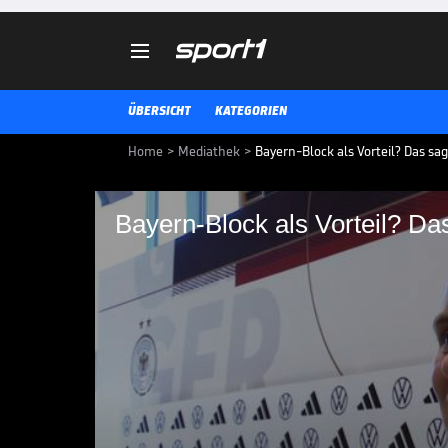

ÜBERSICHT
KATEGORIEN
Home
>
Mediathek
>
Bayern-Block als Vorteil? Das sag
Bayern-Block als Vorteil? Da
Bayern-Block als Vor
Vor dem Start der Frauen-EM in d
Nationalspielerin Klara Bühl be
persönlichen Stärken.
FRAUEN-EM