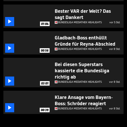
Bester VAR der Welt? Das
sagt Dankert

BUNDESLIGA MEDIATHEK HIGHLIGHTS
vor 5 Std.
01:04
Gladbach-Boss enthüllt
Gründe für Reyna-Abschied

BUNDESLIGA MEDIATHEK HIGHLIGHTS
vor 8 Std.
00:56
Bei diesen Superstars
kassierte die Bundesliga
richtig ab

BUNDESLIGA MEDIATHEK HIGHLIGHTS
vor 8 Std.
03:01
Klare Ansage vom Bayern-
Boss: Schröder reagiert

BUNDESLIGA MEDIATHEK HIGHLIGHTS
vor 8 Std.
00:39