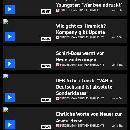
minutes,
Youngster: "War beeindruckt"
13

BUNDESLIGA MEDIATHEK HIGHLIGHTS
vor 3 Std.
seconds
01:55
Wie geht es Kimmich?
Kompany gibt Update

BUNDESLIGA MEDIATHEK HIGHLIGHTS
vor 3 Std.
00:34
Schiri-Boss warnt vor
Regeländerungen

BUNDESLIGA MEDIATHEK HIGHLIGHTS
vor 4 Std.
02:56
DFB-Schiri-Coach: "VAR in
Deutschland ist absolute
Sonderklasse"

BUNDESLIGA MEDIATHEK HIGHLIGHTS
vor 4 Std.
01:05
Ehrliche Worte von Neuer zur
Asien-Reise

BUNDESLIGA MEDIATHEK HIGHLIGHTS
vor 4 Std.
02:45