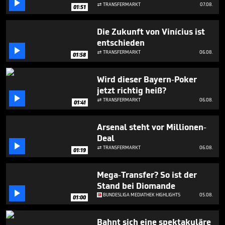

minute,
TRANSFERMARKT
07.08.

01:51
56
seconds
Die Zukunft von Vinícius ist
entschieden

TRANSFERMARKT
06.08.

01:58
Wird dieser Bayern-Poker
jetzt richtig heiß?

TRANSFERMARKT
06.08.

01:41
Arsenal steht vor Millionen-
Deal

TRANSFERMARKT
06.08.

01:19
Mega-Transfer? So ist der
Stand bei Diomande

BUNDESLIGA MEDIATHEK HIGHLIGHTS
05.08.
01:00
Bahnt sich eine spektakuläre