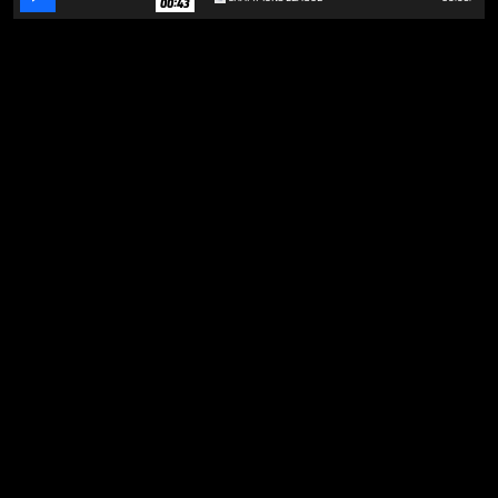
00:43