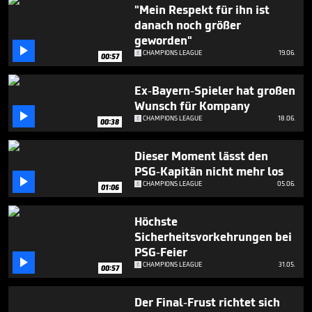
1
"Mein Respekt für ihn ist
minute,
danach noch größer
6
geworden"
seconds

CHAMPIONS LEAGUE
19.06.
00:57
Ex-Bayern-Spieler hat großen
Wunsch für Kompany

CHAMPIONS LEAGUE
18.06.
00:38
Dieser Moment lässt den
PSG-Kapitän nicht mehr los

CHAMPIONS LEAGUE
05.06.
01:06
Höchste
Sicherheitsvorkehrungen bei
PSG-Feier

CHAMPIONS LEAGUE
31.05.
00:57
Der Final-Frust richtet sich