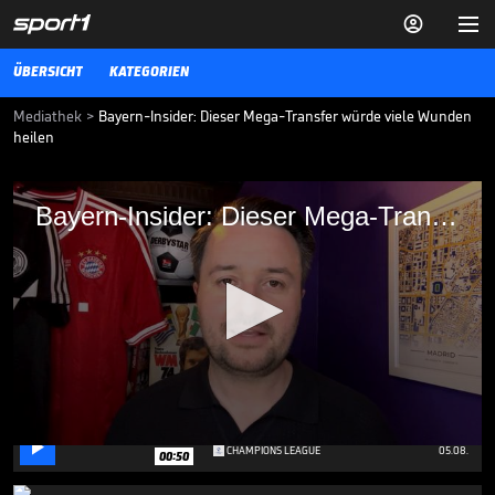


ÜBERSICHT
KATEGORIEN
Mediathek
>
Bayern-Insider: Dieser Mega-Transfer würde viele Wunden
heilen
Bayern-Insider: Dieser Mega-Transfer
Bayern-Insider: Dieser Mega-Transfer würde Wunden heilen
würde Wunden heilen
Für viele Bayern-Fans ist der bevorstehende Abgang von Thomas
Müller weiterhin ein Dorn im Auge. SPORT1 Chefreporter Stefan
Kumberger verrät, wie die Bosse die Wogen glätten könnten.
CHAMPIONS LEAGUE
09.04.25
Dieser Kompany-Wunsch
wurde jetzt erfüllt

0
CHAMPIONS LEAGUE
05.08.
00:50
seconds
of