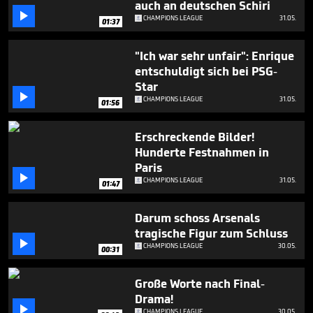
auch an deutschen Schiri

CHAMPIONS LEAGUE
31.05.
01:37
"Ich war sehr unfair": Enrique
entschuldigt sich bei PSG-
Star

CHAMPIONS LEAGUE
31.05.
01:56
Erschreckende Bilder!
Hunderte Festnahmen in
Paris

CHAMPIONS LEAGUE
31.05.
01:47
Darum schoss Arsenals
tragische Figur zum Schluss

CHAMPIONS LEAGUE
30.05.
00:31
Große Worte nach Final-
Drama!

CHAMPIONS LEAGUE
30.05.