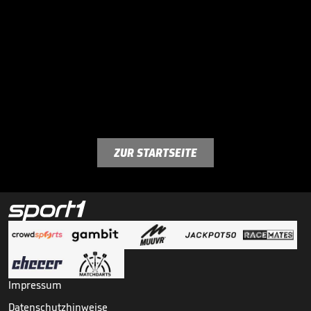
ZUR STARTSEITE
Impressum
Datenschutzhinweise