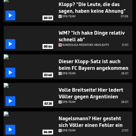
46
Klopp? "Die Leute, die das
seconds
sagen, haben keine Ahnung"

DFB-TEAM
01.08.
00:50
WM? "Ich hake Dinge relativ
schnell ab"

BUNDESLIGA MEDIATHEK HIGHLIGHTS
31.07.
00:44
Dieser Klopp-Satz ist auch
beim FC Bayern angekommen

DFB-TEAM
28.07.
02:46
Volle Breitseite! Hier ledert
Völler gegen Argentinien

DFB-TEAM
28.07.
02:26
Nagelsmann? Hier gesteht
sich Völler einen Fehler ein

DFB-TEAM
27.07.
04:08