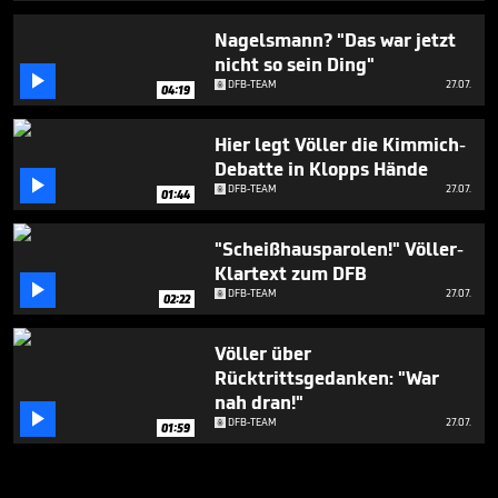
Nagelsmann? "Das war jetzt
nicht so sein Ding"

DFB-TEAM
27.07.
04:19
Hier legt Völler die Kimmich-
Debatte in Klopps Hände

DFB-TEAM
27.07.
01:44
"Scheißhausparolen!" Völler-
Klartext zum DFB

DFB-TEAM
27.07.
02:22
Völler über
Rücktrittsgedanken: "War
nah dran!"

DFB-TEAM
27.07.
01:59