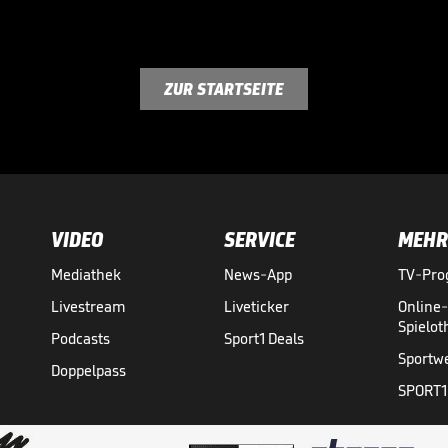
ZUR STARTSEITE
VIDEO
SERVICE
MEHR
Mediathek
News-App
TV-Pr
Livestream
Liveticker
Online
Spielo
Podcasts
Sport1 Deals
Sportw
Doppelpass
SPORT1