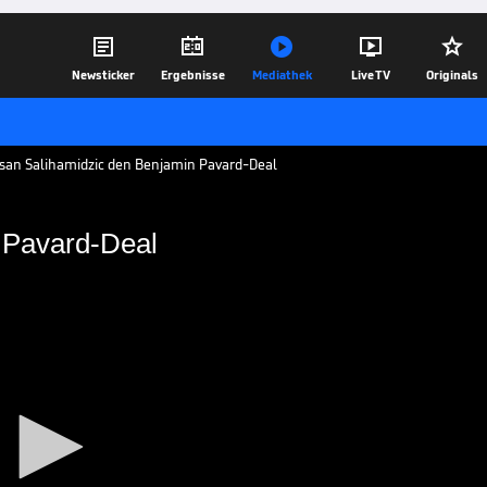





Newsticker
Ergebnisse
Mediathek
Live TV
Originals
san Salihamidzic den Benjamin Pavard-Deal
n Pavard-Deal
idzic den Pavard-Deal
Verpflichtung Benjamin Pavards -
midzic wegen eines Youngsters auf dem
 werden.
09.01.19