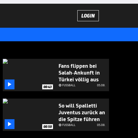
LOGIN
Fans flippen bei
Salah-Ankunft in
Türkei völlig aus

FUSSBALL
05.08.

00:43
So will Spalletti
Juventus zurück an
die Spitze führen

FUSSBALL
05.08.

00:50