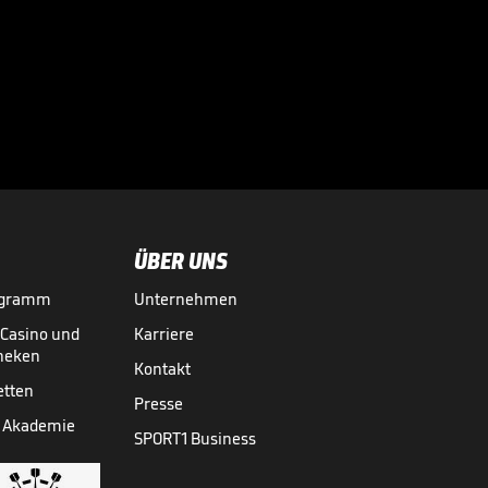
"Die FIFA will den
Fußball erpressen"

WM 2026
31.07.
01:19
ÜBER UNS
ogramm
Unternehmen
-Casino und
Karriere
theken
Kontakt
etten
Presse
 Akademie
SPORT1 Business