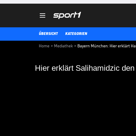

ÜBERSICHT
KATEGORIEN
Home
>
Mediathek
>
Bayern München: Hier erklärt Ha
Hier erklärt Salihamidzic de
Hier erklärt Saliham
Die Bayern freuen sich über die 
könnten aber laut Hasan Saliha
Transfermarkt noch einmal tätig
BUNDESLIGA MEDIATHEK HIGHLIGHTS