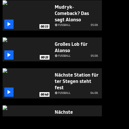
Mudryk-
Comeback? Das
sagt Alonso

FUSSBALL
05.08.

00:33
Großes Lob für
Alonso

FUSSBALL
05.08.

00:23
Nächste Station für
ter Stegen steht
fest

FUSSBALL
04.08.

00:40
Nächste
Verbalattacke
gegen Infantino