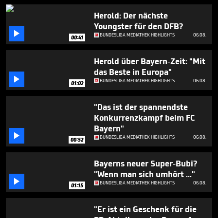
48
seconds
Herold: Der nächste
Youngster für den DFB?

BUNDESLIGA MEDIATHEK HIGHLIGHTS
06.08.
00:41
Herold über Bayern-Zeit: "Mit
das Beste in Europa"

BUNDESLIGA MEDIATHEK HIGHLIGHTS
06.08.
01:02
"Das ist der spannendste
Konkurrenzkampf beim FC
Bayern"

BUNDESLIGA MEDIATHEK HIGHLIGHTS
06.08.
00:52
Bayerns neuer Super-Bubi?
"Wenn man sich umhört ..."

BUNDESLIGA MEDIATHEK HIGHLIGHTS
06.08.
01:15
"Er ist ein Geschenk für die