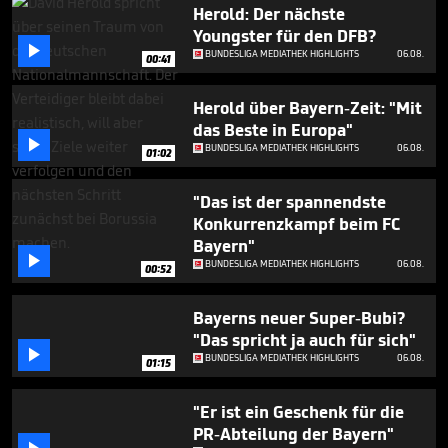
2
Herold: Der nächste
minutes,
Youngster für den DFB?
2

BUNDESLIGA MEDIATHEK HIGHLIGHTS
06.08.
seconds
00:41
Herold über Bayern-Zeit: "Mit
das Beste in Europa"

BUNDESLIGA MEDIATHEK HIGHLIGHTS
06.08.
01:02
"Das ist der spannendste
Konkurrenzkampf beim FC
Bayern"

BUNDESLIGA MEDIATHEK HIGHLIGHTS
06.08.
00:52
Bayerns neuer Super-Bubi?
"Das spricht ja auch für sich"

BUNDESLIGA MEDIATHEK HIGHLIGHTS
06.08.
01:15
"Er ist ein Geschenk für die
PR-Abteilung der Bayern"