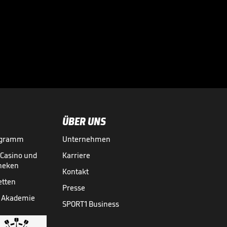
"Auf dem Weg, den
FC Bayern der
Zukunft zu

verkörpern"
BUNDESLIGA MEDIATHEK HIGHLIGHTS
06.08.
01:19
ÜBER UNS
ogramm
Unternehmen
-Casino und
Karriere
theken
Kontakt
etten
Presse
 Akademie
SPORT1 Business