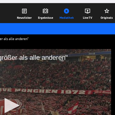





Newsticker
Ergebnisse
Mediathek
Live TV
Originals
er als alle anderen"
größer als alle anderen"
rikot - größer als alle
n protestieren beim Spiel gegen Werder
ritisiert das Design des Heim- und des