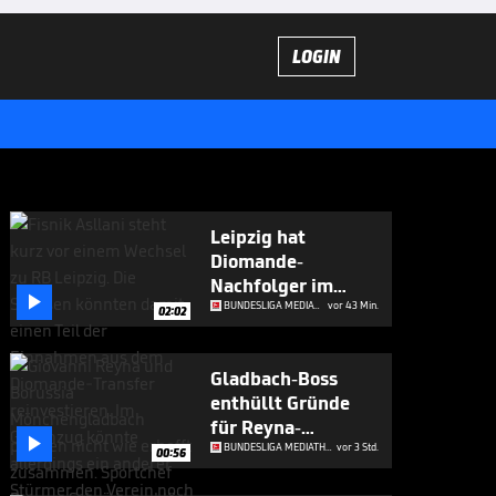
LOGIN
Leipzig hat
Diomande-
Nachfolger im

Visier
BUNDESLIGA MEDIATHEK HIGHLIGHTS
vor 43 Min.
02:02
Gladbach-Boss
enthüllt Gründe
für Reyna-

Abschied
BUNDESLIGA MEDIATHEK HIGHLIGHTS
vor 3 Std.
00:56