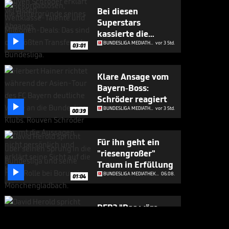
Bei diesen
Superstars
kassierte die

Bundesliga richtig
BUNDESLIGA MEDIATHEK HIGHLIGHTS
vor 3 Std.
03:01
ab
Klare Ansage vom
Bayern-Boss:
Schröder reagiert

BUNDESLIGA MEDIATHEK HIGHLIGHTS
vor 3 Std.
00:39
Für ihn geht ein
"riesengroßer"
Traum in Erfüllung

BUNDESLIGA MEDIATHEK HIGHLIGHTS
06.08.
01:04
DFB? "Das wäre
fernab von der