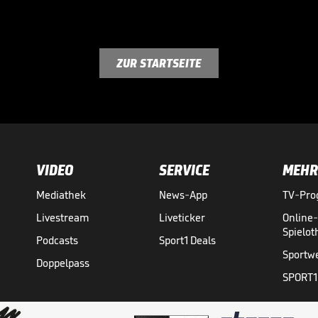
ZUR STARTSEITE
VIDEO
SERVICE
MEHR
Mediathek
News-App
TV-Pr
Livestream
Liveticker
Online
Spielo
Podcasts
Sport1 Deals
Sportw
Doppelpass
SPORT1