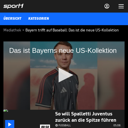


ÜBERSICHT
KATEGORIEN
Mediathek
>
Bayern trifft auf Baseball: Das ist die neue US-Kollektion
Das ist Bayerns neue US-Kollektion
Das ist Bayerns neue US-Kollektion
Der FC Bayern präsentiert auf Instagram seine neue Streetwear
Kollektion mit einem ganz besonderen Hingucker.
FUSSBALL
25.06.25
Fans flippen bei Salah-
Ankunft in Türkei völlig aus

FUSSBALL
05.08.

00:43
0
So will Spalletti Juventus
seconds
zurück an die Spitze führen
of

1
FUSSBALL
05.08.

00:50