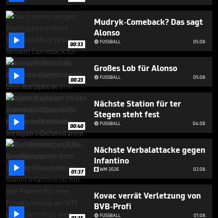
minute,
7
seconds
Mudryk-Comeback? Das sagt
Alonso

FUSSBALL
05.08.

00:33
Großes Lob für Alonso

FUSSBALL
05.08.

00:23
Nächste Station für ter
Stegen steht fest

FUSSBALL
04.08.

00:40
Nächste Verbalattacke gegen
Infantino

WM 2026
02.08.
01:37
Kovac verrät Verletzung von
BVB-Profi

FUSSBALL
01.08.

01:15