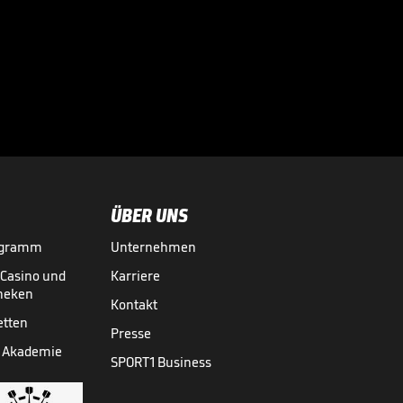
Bei diesen
Superstars
kassierte die

Bundesliga richtig
BUNDESLIGA MEDIATHEK HIGHLIGHTS
07.08.
03:01
ab
ÜBER UNS
ogramm
Unternehmen
-Casino und
Karriere
theken
Kontakt
etten
Presse
 Akademie
SPORT1 Business