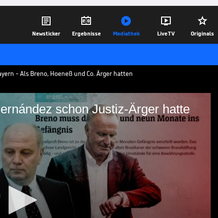





Newsticker
Ergebnisse
Mediathek
Live TV
Originals
ayern - Als Breno, Hoeneß und Co. Ärger hatten
ernández schon Justiz-Ärger hatte
er vor Hernández schon
rafe. Der Franzose ist nicht der Einzige,
it dem Gesetz geriet.
15.10.21