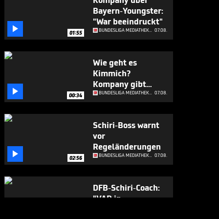
Kompany über
Bayern-Youngster:
"War beeindruckt"

BUNDESLIGA MEDIATHEK HIGHLIGHTS
07.08.
01:55
Wie geht es
Kimmich?
Kompany gibt

Update
BUNDESLIGA MEDIATHEK HIGHLIGHTS
07.08.
00:34
Schiri-Boss warnt
vor
Regeländerungen

BUNDESLIGA MEDIATHEK HIGHLIGHTS
07.08.
02:56
DFB-Schiri-Coach:
"VAR in
Deutschland ist

BUNDESLIGA MEDIATHEK HIGHLIGHTS
07.08.