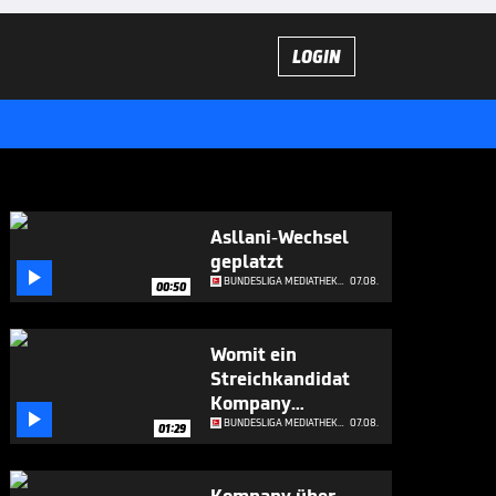
LOGIN
Asllani-Wechsel
geplatzt

BUNDESLIGA MEDIATHEK HIGHLIGHTS
07.08.
00:50
Womit ein
Streichkandidat
Kompany

beeindruckt
BUNDESLIGA MEDIATHEK HIGHLIGHTS
07.08.
01:29