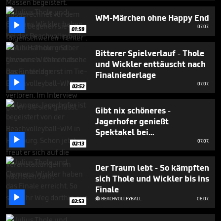
34
seconds
WM-Märchen ohne Happy End

07.07.
01:59
Bitterer Spielverlauf - Thole
und Wickler enttäuscht nach
Finalniederlage

07.07.
02:52
Gibt nix schöneres -
Jagerhofer genießt
Spektakel bei

Beachvolleyball-WM
07.07.
02:13
Der Traum lebt - So kämpften
sich Thole und Wickler bis ins
Finale

BEACHVOLLEYBALL
06.07.

02:53