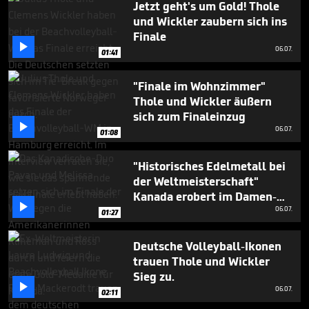
Jetzt geht's um Gold! Thole
und Wickler zaubern sich ins
Finale

06.07.
01:41
"Finale im Wohnzimmer"
Thole und Wickler äußern
sich zum Finaleinzug

06.07.
01:08
"Historisches Edelmetall bei
der Weltmeisterschaft"
Kanada erobert im Damen-

Finale Gold
06.07.
01:27
Deutsche Volleyball-Ikonen
trauen Thole und Wickler
Sieg zu.

06.07.
02:11