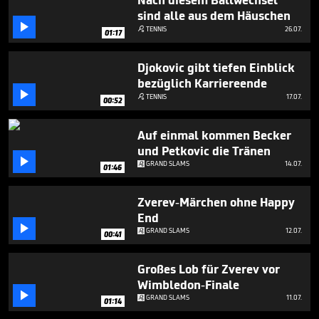
Nach diesem Ballwechsel
seconds
sind alle aus dem Häuschen

TENNIS
26.07.

01:17
Djokovic gibt tiefen Einblick
bezüglich Karriereende

TENNIS
17.07.

00:52
Auf einmal kommen Becker
und Petkovic die Tränen

GRAND SLAMS
14.07.
01:46
Zverev-Märchen ohne Happy
End

GRAND SLAMS
12.07.
00:41
Großes Lob für Zverev vor
Wimbledon-Finale

GRAND SLAMS
11.07.
01:14