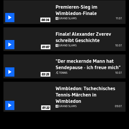
Premieren-Sieg im
Wimbledon-Finale

GRAND SLAMS
11.07.
00:36
Finale! Alexander Zverev
schreibt Geschichte

GRAND SLAMS
10.07.
01:07
"Der meckernde Mann hat
Sendepause - ich freue mich"

TENNIS
10.07.

03:25
Wimbledon: Tschechisches
Tennis-Märchen in
Wimbledon

GRAND SLAMS
09.07.
01:22