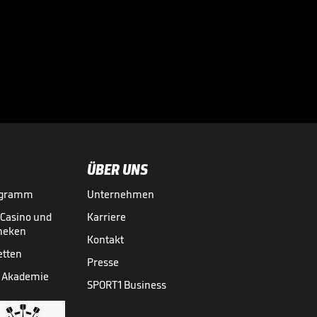
Dzeko-Rückkehr:
"Ich habe noch
Hunger!"

BUNDESLIGA MEDIATHEK HIGHLIGHTS
04.08.
01:22
ÜBER UNS
ogramm
Unternehmen
-Casino und
Karriere
theken
Kontakt
etten
Presse
 Akademie
SPORT1 Business