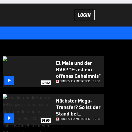
LOGIN
El Mala und der
BVB? "Es ist ein
offenes Geheimnis"

BUNDESLIGA MEDIATHEK HIGHLIGHTS
05.08.
01:22
Nächster Mega-
Transfer? So ist der
Stand bei

Diomande
BUNDESLIGA MEDIATHEK HIGHLIGHTS
05.08.
01:00