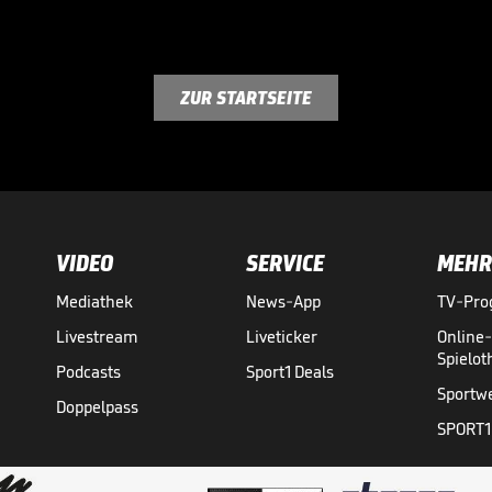
ZUR STARTSEITE
VIDEO
SERVICE
MEHR
Mediathek
News-App
TV-Pr
Livestream
Liveticker
Online
Spielo
Podcasts
Sport1 Deals
Sportw
Doppelpass
SPORT1