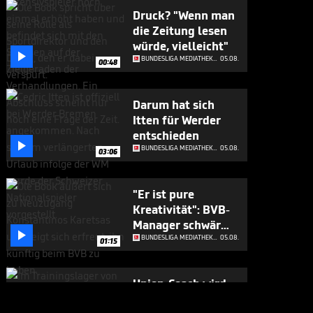
Druck? "Wenn man
die Zeitung lesen
würde, vielleicht"

BUNDESLIGA MEDIATHEK HIGHLIGHTS
05.08.
00:48
Darum hat sich
Itten für Werder
entschieden

BUNDESLIGA MEDIATHEK HIGHLIGHTS
05.08.
03:06
"Er ist pure
Kreativität": BVB-
Manager schwärmt

von Neuzugang
BUNDESLIGA MEDIATHEK HIGHLIGHTS
05.08.
01:15
Union-Coach wird
zum DJ - die