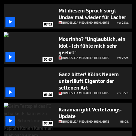
minute,
45
Mit diesem Spruch sorgt
seconds
Undav mal wieder für Lacher

BUNDESLIGA MEDIATHEK HIGHLIGHTS
vor 2 Std.
03:02
Mourinho? "Unglaublich, ein
Idol - ich fühle mich sehr
geehrt"

BUNDESLIGA MEDIATHEK HIGHLIGHTS
vor 2 Std.
00:43
Ganz bitter! Kölns Neuem
unterläuft Eigentor der
seltenen Art

BUNDESLIGA MEDIATHEK HIGHLIGHTS
vor 3 Std.
03:26
Karaman gibt Verletzungs-
Update

BUNDESLIGA MEDIATHEK HIGHLIGHTS
08.08.
00:38