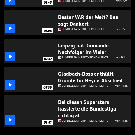

BUNDESLIGA MEDIATHEK HIGHLIGHTS
vor 7 Std.
02:45
Bester VAR der Welt? Das
sagt Dankert

BUNDESLIGA MEDIATHEK HIGHLIGHTS
vor 7 Std.
01:04
Leipzig hat Diomande-
Nachfolger im Visier

BUNDESLIGA MEDIATHEK HIGHLIGHTS
vor 9 Std.
02:02
Gladbach-Boss enthüllt
Gründe für Reyna-Abschied

BUNDESLIGA MEDIATHEK HIGHLIGHTS
vor 11 Std.
00:56
Bei diesen Superstars
kassierte die Bundesliga
richtig ab

BUNDESLIGA MEDIATHEK HIGHLIGHTS
vor 11 Std.
03:01