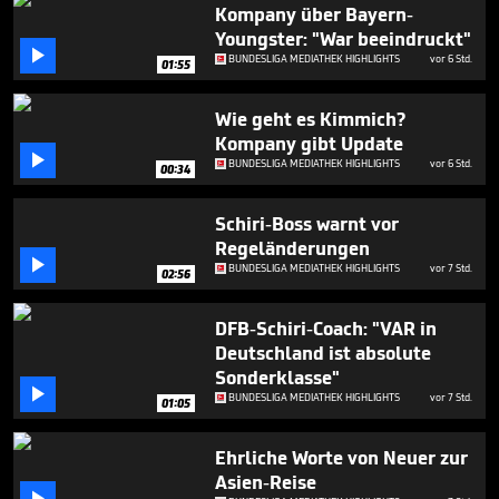
seconds
Kompany über Bayern-
Youngster: "War beeindruckt"

BUNDESLIGA MEDIATHEK HIGHLIGHTS
vor 6 Std.
01:55
Wie geht es Kimmich?
Kompany gibt Update

BUNDESLIGA MEDIATHEK HIGHLIGHTS
vor 6 Std.
00:34
Schiri-Boss warnt vor
Regeländerungen

BUNDESLIGA MEDIATHEK HIGHLIGHTS
vor 7 Std.
02:56
DFB-Schiri-Coach: "VAR in
Deutschland ist absolute
Sonderklasse"

BUNDESLIGA MEDIATHEK HIGHLIGHTS
vor 7 Std.
01:05
Ehrliche Worte von Neuer zur
Asien-Reise