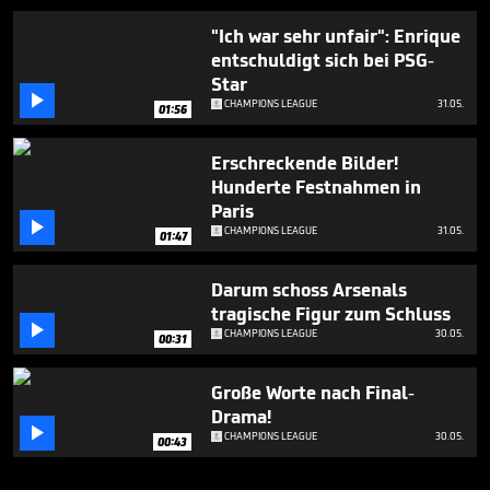
"Ich war sehr unfair": Enrique
entschuldigt sich bei PSG-
Star

CHAMPIONS LEAGUE
31.05.
01:56
Erschreckende Bilder!
Hunderte Festnahmen in
Paris

CHAMPIONS LEAGUE
31.05.
01:47
Darum schoss Arsenals
tragische Figur zum Schluss

CHAMPIONS LEAGUE
30.05.
00:31
Große Worte nach Final-
Drama!

CHAMPIONS LEAGUE
30.05.
00:43