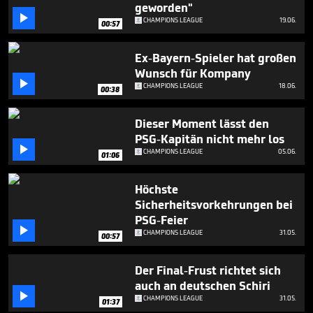
seconds
geworden"

CHAMPIONS LEAGUE
19.06.
00:57
Ex-Bayern-Spieler hat großen
Wunsch für Kompany

CHAMPIONS LEAGUE
18.06.
00:38
Dieser Moment lässt den
PSG-Kapitän nicht mehr los

CHAMPIONS LEAGUE
05.06.
01:06
Höchste
Sicherheitsvorkehrungen bei
PSG-Feier

CHAMPIONS LEAGUE
31.05.
00:57
Der Final-Frust richtet sich
auch an deutschen Schiri

CHAMPIONS LEAGUE
31.05.
01:37