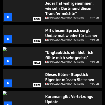
52
Jeder hat wahrgenommen,
seconds
wie sehr Dortmund diesen
Transfer möchte"

BUNDESLIGA MEDIATHEK HIGHLIGHTS
vor 4 Std.
02:08
Mit diesem Spruch sorgt
Undav mal wieder für Lacher

BUNDESLIGA MEDIATHEK HIGHLIGHTS
vor 5 Std.
03:02
"Unglaublich, ein Idol - ich
fühle mich sehr geehrt"

BUNDESLIGA MEDIATHEK HIGHLIGHTS
vor 6 Std.
00:43
Dieses Kölner Slapstick-
Eigentor müssen Sie sehen

BUNDESLIGA MEDIATHEK HIGHLIGHTS
vor 7 Std.
03:26
Karaman gibt Verletzungs-
Update