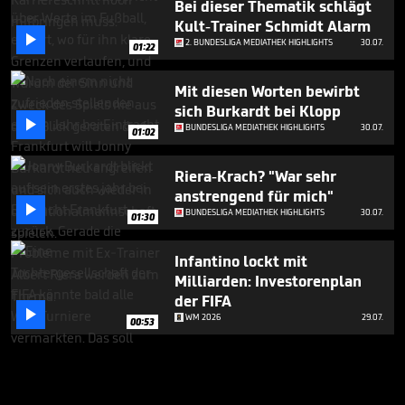
Bei dieser Thematik schlägt
Kult-Trainer Schmidt Alarm

2. BUNDESLIGA MEDIATHEK HIGHLIGHTS
30.07.
01:22
Mit diesen Worten bewirbt
sich Burkardt bei Klopp

BUNDESLIGA MEDIATHEK HIGHLIGHTS
30.07.
01:02
Riera-Krach? "War sehr
anstrengend für mich"

BUNDESLIGA MEDIATHEK HIGHLIGHTS
30.07.
01:30
Infantino lockt mit
Milliarden: Investorenplan
der FIFA

WM 2026
29.07.
00:53