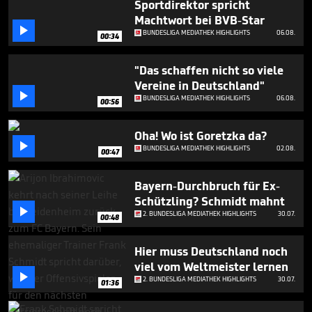
Sportdirektor spricht
minutes,
13
Machtwort bei BVB-Star
seconds

BUNDESLIGA MEDIATHEK HIGHLIGHTS
06.08.
00:34
"Das schaffen nicht so viele
Vereine in Deutschland"

BUNDESLIGA MEDIATHEK HIGHLIGHTS
06.08.
00:56
Oha! Wo ist Goretzka da?

BUNDESLIGA MEDIATHEK HIGHLIGHTS
02.08.
00:47
Bayern-Durchbruch für Ex-
Schützling? Schmidt mahnt

2. BUNDESLIGA MEDIATHEK HIGHLIGHTS
30.07.
00:48
Hier muss Deutschland noch
viel vom Weltmeister lernen

2. BUNDESLIGA MEDIATHEK HIGHLIGHTS
30.07.
01:36