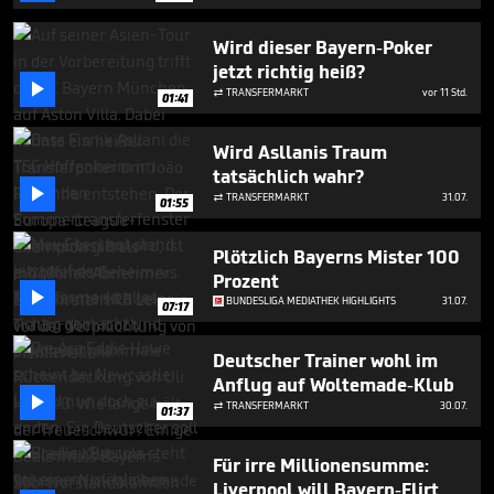
1
minute,
Wird dieser Bayern-Poker
39
seconds
jetzt richtig heiß?

TRANSFERMARKT
vor 11 Std.

01:41
Wird Asllanis Traum
tatsächlich wahr?

TRANSFERMARKT
31.07.

01:55
Plötzlich Bayerns Mister 100
Prozent

BUNDESLIGA MEDIATHEK HIGHLIGHTS
31.07.
07:17
Deutscher Trainer wohl im
Anflug auf Woltemade-Klub

TRANSFERMARKT
30.07.

01:37
Für irre Millionensumme:
Liverpool will Bayern-Flirt