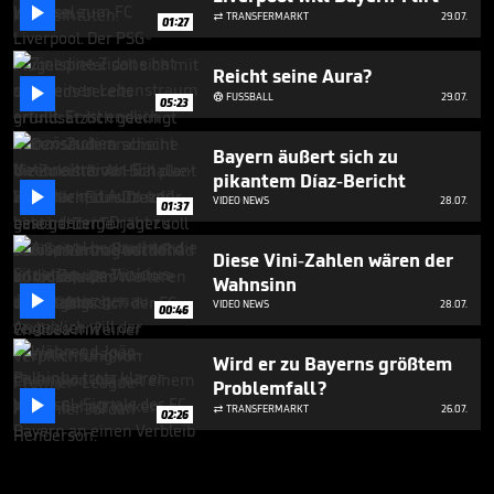

TRANSFERMARKT
29.07.

01:27
Reicht seine Aura?

FUSSBALL
29.07.

05:23
Bayern äußert sich zu
pikantem Díaz-Bericht

VIDEO NEWS
28.07.
01:37
Diese Vini-Zahlen wären der
Wahnsinn

VIDEO NEWS
28.07.
00:46
Wird er zu Bayerns größtem
Problemfall?

TRANSFERMARKT
26.07.

02:26