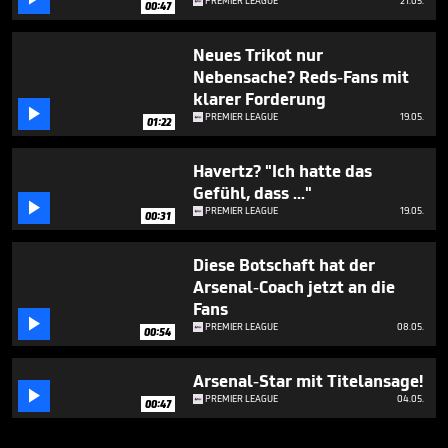
PREMIER LEAGUE
21.05.
00:47
Neues Trikot nur
Nebensache? Reds-Fans mit
klarer Forderung

PREMIER LEAGUE
19.05.
01:22
Havertz? "Ich hatte das
Gefühl, dass ..."

PREMIER LEAGUE
19.05.
00:31
Diese Botschaft hat der
Arsenal-Coach jetzt an die
Fans

PREMIER LEAGUE
08.05.
00:54
Arsenal-Star mit Titelansage!

PREMIER LEAGUE
04.05.
00:47