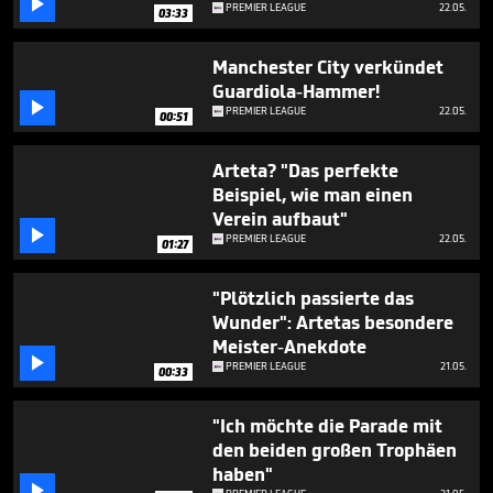

minute,
PREMIER LEAGUE
22.05.
03:33
30
seconds
Manchester City verkündet
Guardiola-Hammer!

PREMIER LEAGUE
22.05.
00:51
Arteta? "Das perfekte
Beispiel, wie man einen
Verein aufbaut"

PREMIER LEAGUE
22.05.
01:27
"Plötzlich passierte das
Wunder": Artetas besondere
Meister-Anekdote

PREMIER LEAGUE
21.05.
00:33
"Ich möchte die Parade mit
den beiden großen Trophäen
haben"
