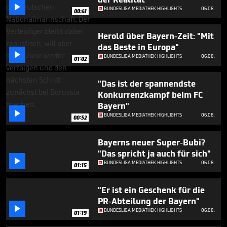
seconds

BUNDESLIGA MEDIATHEK HIGHLIGHTS
06.08.
00:41
Herold über Bayern-Zeit: "Mit
das Beste in Europa"

BUNDESLIGA MEDIATHEK HIGHLIGHTS
06.08.
01:02
"Das ist der spannendste
Konkurrenzkampf beim FC
Bayern"

BUNDESLIGA MEDIATHEK HIGHLIGHTS
06.08.
00:52
Bayerns neuer Super-Bubi?
"Das spricht ja auch für sich"

BUNDESLIGA MEDIATHEK HIGHLIGHTS
06.08.
01:15
"Er ist ein Geschenk für die
PR-Abteilung der Bayern"

BUNDESLIGA MEDIATHEK HIGHLIGHTS
06.08.
01:19