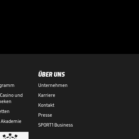
Bayern-Youngster
erhält besondere
Rolle

BUNDESLIGA MEDIATHEK HIGHLIGHTS
27.07.
02:21
ÜBER UNS
ogramm
Unternehmen
-Casino und
Karriere
theken
Kontakt
etten
Presse
 Akademie
SPORT1 Business