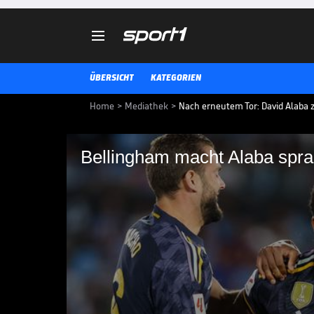

ÜBERSICHT
KATEGORIEN
Home
>
Mediathek
>
Nach erneutem Tor: David Alaba z
Bellingham macht Alaba spra
Bellingham macht Al
Jude Bellingham ist derzeit in T
davon mächtig beeindruckt.