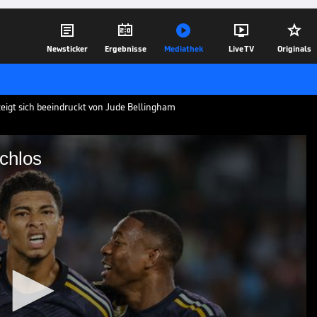





Newsticker
Ergebnisse
Mediathek
Live TV
Originals
eigt sich beeindruckt von Jude Bellingham
chlos
aba sprachlos
opform. Sein Teamkollege David Alaba ist
26.08.23