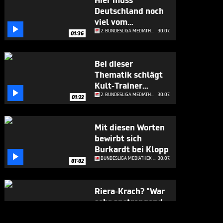
Hier muss
Deutschland noch
viel vom

Weltmeister lernen
2. BUNDESLIGA MEDIATHEK HIGHLIGHTS
30.07.
01:36
Bei dieser
Thematik schlägt
Kult-Trainer

Schmidt Alarm
2. BUNDESLIGA MEDIATHEK HIGHLIGHTS
30.07.
01:22
Mit diesen Worten
bewirbt sich
Burkardt bei Klopp

BUNDESLIGA MEDIATHEK HIGHLIGHTS
30.07.
01:02
Riera-Krach? "War
sehr anstrengend
für mich"

BUNDESLIGA MEDIATHEK HIGHLIGHTS
30.07.