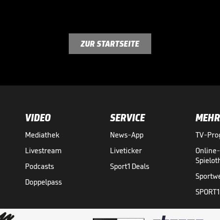
ZUR STARTSEITE
VIDEO
SERVICE
MEHR
Mediathek
News-App
TV-Pr
Livestream
Liveticker
Online
Spielo
Podcasts
Sport1 Deals
Sportw
Doppelpass
SPORT1