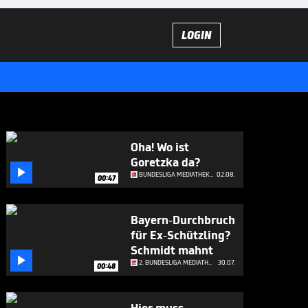
LOGIN
Oha! Wo ist
Goretzka da?

BUNDESLIGA MEDIATHEK HIGHLIGHTS
02.08.
00:47
Bayern-Durchbruch
für Ex-Schützling?
Schmidt mahnt

2. BUNDESLIGA MEDIATHEK HIGHLIGHTS
30.07.
00:48