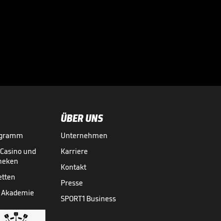
Auf diesem
Moment haben
WWE-Fans zwei

Jahre hingefiebert
WWE
08.04.
02:36
ÜBER UNS
ogramm
Unternehmen
-Casino und
Karriere
theken
Kontakt
etten
Presse
 Akademie
SPORT1 Business