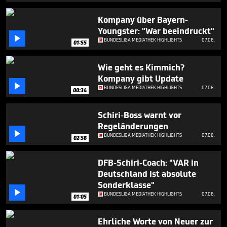
seconds
Kompany über Bayern-
Youngster: "War beeindruckt"

BUNDESLIGA MEDIATHEK HIGHLIGHTS
07.08.
01:55
Wie geht es Kimmich?
Kompany gibt Update

BUNDESLIGA MEDIATHEK HIGHLIGHTS
07.08.
00:34
Schiri-Boss warnt vor
Regeländerungen

BUNDESLIGA MEDIATHEK HIGHLIGHTS
07.08.
02:56
DFB-Schiri-Coach: "VAR in
Deutschland ist absolute
Sonderklasse"

BUNDESLIGA MEDIATHEK HIGHLIGHTS
07.08.
01:05
Ehrliche Worte von Neuer zur