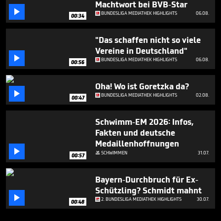
Machtwort bei BVB-Star

BUNDESLIGA MEDIATHEK HIGHLIGHTS
06.08.
00:34
"Das schaffen nicht so viele
Vereine in Deutschland"

BUNDESLIGA MEDIATHEK HIGHLIGHTS
06.08.
00:56
Oha! Wo ist Goretzka da?

BUNDESLIGA MEDIATHEK HIGHLIGHTS
02.08.
00:47
Schwimm-EM 2026: Infos,
Fakten und deutsche
Medaillenhoffnungen

SCHWIMMEN
31.07.

00:57
Bayern-Durchbruch für Ex-
Schützling? Schmidt mahnt

2. BUNDESLIGA MEDIATHEK HIGHLIGHTS
30.07.
00:48