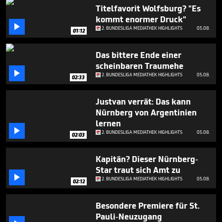
minute,
Titelfavorit Wolfsburg? "Es
16
kommt enormer Druck"
seconds

2. BUNDESLIGA MEDIATHEK HIGHLIGHTS
05.08.
01:12
Das bittere Ende einer
scheinbaren Traumehe

2. BUNDESLIGA MEDIATHEK HIGHLIGHTS
05.08.
02:33
Justvan verrät: Das kann
Nürnberg von Argentinien
lernen

2. BUNDESLIGA MEDIATHEK HIGHLIGHTS
05.08.
02:03
Kapitän? Dieser Nürnberg-
Star traut sich Amt zu

2. BUNDESLIGA MEDIATHEK HIGHLIGHTS
05.08.
02:12
Besondere Premiere für St.
Pauli-Neuzugang