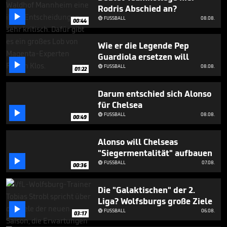
minute,
Rodris Abschied an?
7

FUSSBALL
08.08.
seconds

00:44
Wie er die Legende Pep
Guardiola ersetzen will

FUSSBALL
08.08.

01:22
Darum entschied sich Alonso
für Chelsea

FUSSBALL
08.08.

00:49
Alonso will Chelseas
"Siegermentalität" aufbauen

FUSSBALL
07.08.

00:36
Die "Galaktischen" der 2.
Liga? Wolfsburgs große Ziele

FUSSBALL
06.08.

03:17