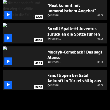
"Real kommt mit
unmoralischem Angebot"

FUSSBALL
06.08.

02:26
So will Spalletti Juventus
zurück an die Spitze führen

FUSSBALL
05.08.

00:50
Mudryk-Comeback? Das sagt
Alonso

FUSSBALL
05.08.

00:33
Fans flippen bei Salah-
Ankunft in Türkei völlig aus

FUSSBALL
05.08.

00:43