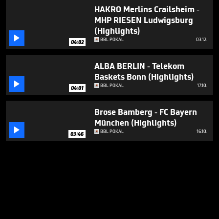
HAKRO Merlins Crailsheim -
MHP RIESEN Ludwigsburg
(Highlights)

BBL POKAL
03.12.
04:02
ALBA BERLIN - Telekom
Baskets Bonn (Highlights)

BBL POKAL
17.10.
04:01
Brose Bamberg - FC Bayern
München (Highlights)

BBL POKAL
16.10.
03:46