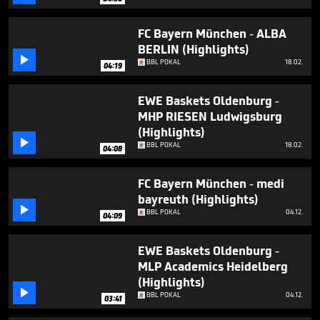
minutes,
2
seconds
FC Bayern München - ALBA
BERLIN (Highlights)

BBL POKAL
18.02.
04:19
EWE Baskets Oldenburg -
MHP RIESEN Ludwigsburg
(Highlights)

BBL POKAL
18.02.
04:08
FC Bayern München - medi
bayreuth (Highlights)

BBL POKAL
04.12.
04:09
EWE Baskets Oldenburg -
MLP Academics Heidelberg
(Highlights)

BBL POKAL
04.12.
03:41