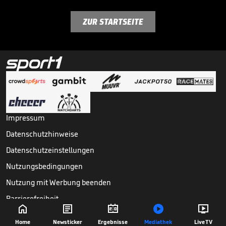
ZUR STARTSEITE
Impressum
Datenschutzhinweise
Datenschutzeinstellungen
Nutzungsbedingungen
Nutzung mit Werbung beenden
Barrierefreiheit





Copyright ©
2026
Sport1 GmbH. Alle Rechte vorbehalten.
Home
Newsticker
Ergebnisse
Mediathek
Live TV