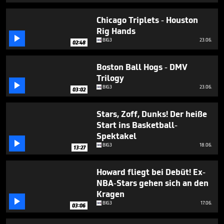
2
minutes,
Chicago Triplets - Houston
59
seconds
Rig Hands

BIG3
23.06.
02:48
Boston Ball Hogs - DMV
Trilogy

BIG3
23.06.
03:02
Stars, Zoff, Dunks! Der heiße
Start ins Basketball-
Spektakel

BIG3
18.06.
13:27
Howard fliegt bei Debüt! Ex-
NBA-Stars gehen sich an den
Kragen

BIG3
17.06.
03:06