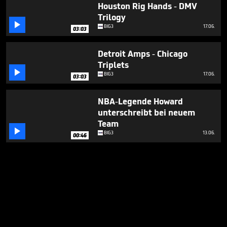
Houston Rig Hands - DMV
Trilogy

BIG3
17.06.
03:03
Detroit Amps - Chicago
Triplets

BIG3
17.06.
03:03
NBA-Legende Howard
unterschreibt bei neuem
Team

BIG3
13.06.
00:46