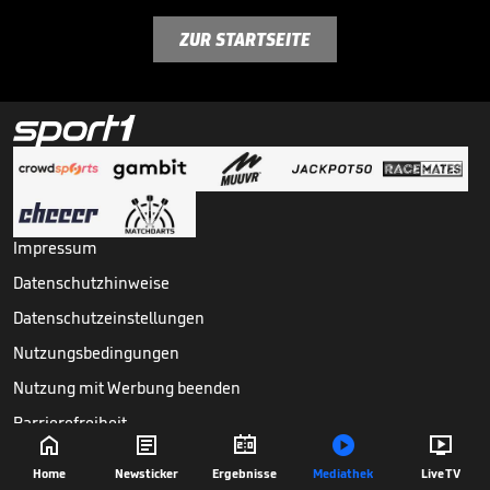
ZUR STARTSEITE
Impressum
Datenschutzhinweise
Datenschutzeinstellungen
Nutzungsbedingungen
Nutzung mit Werbung beenden
Barrierefreiheit





Copyright ©
2026
Sport1 GmbH. Alle Rechte vorbehalten.
Home
Newsticker
Ergebnisse
Mediathek
Live TV