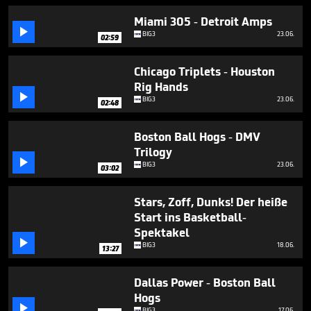
minutes,
6
Miami 305 - Detroit Amps
seconds

BIG3
23.06.
02:59
Chicago Triplets - Houston
Rig Hands

BIG3
23.06.
02:48
Boston Ball Hogs - DMV
Trilogy

BIG3
23.06.
03:02
Stars, Zoff, Dunks! Der heiße
Start ins Basketball-
Spektakel

BIG3
18.06.
13:27
Dallas Power - Boston Ball
Hogs

BIG3
17.06.