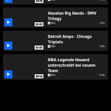
02:59
Houston Rig Hands - DMV
Trilogy

BIG3
17.06.
03:03
Detroit Amps - Chicago
Triplets

BIG3
17.06.
03:03
NBA-Legende Howard
unterschreibt bei neuem
Team

BIG3
13.06.
00:46