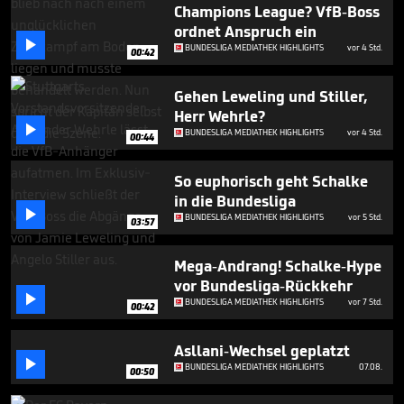
seconds
Champions League? VfB-Boss
ordnet Anspruch ein

BUNDESLIGA MEDIATHEK HIGHLIGHTS
vor 4 Std.
00:42
Gehen Leweling und Stiller,
Herr Wehrle?

BUNDESLIGA MEDIATHEK HIGHLIGHTS
vor 4 Std.
00:44
So euphorisch geht Schalke
in die Bundesliga

BUNDESLIGA MEDIATHEK HIGHLIGHTS
vor 5 Std.
03:57
Mega-Andrang! Schalke-Hype
vor Bundesliga-Rückkehr

BUNDESLIGA MEDIATHEK HIGHLIGHTS
vor 7 Std.
00:42
Asllani-Wechsel geplatzt

BUNDESLIGA MEDIATHEK HIGHLIGHTS
07.08.
00:50