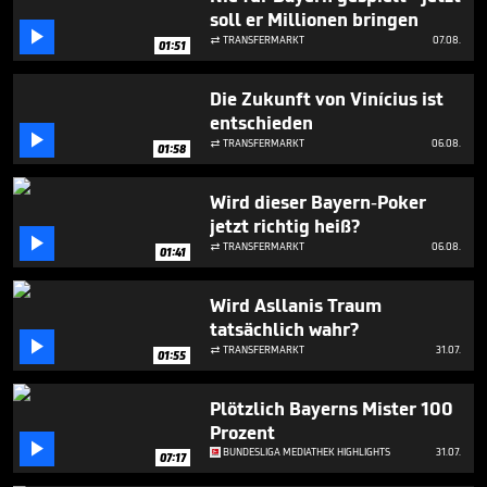
seconds
soll er Millionen bringen

TRANSFERMARKT
07.08.

01:51
Die Zukunft von Vinícius ist
entschieden

TRANSFERMARKT
06.08.

01:58
Wird dieser Bayern-Poker
jetzt richtig heiß?

TRANSFERMARKT
06.08.

01:41
Wird Asllanis Traum
tatsächlich wahr?

TRANSFERMARKT
31.07.

01:55
Plötzlich Bayerns Mister 100
Prozent

BUNDESLIGA MEDIATHEK HIGHLIGHTS
31.07.
07:17