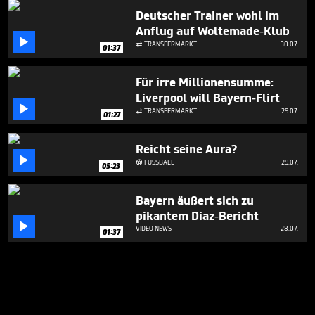
Deutscher Trainer wohl im
Anflug auf Woltemade-Klub

TRANSFERMARKT
30.07.

01:37
Für irre Millionensumme:
Liverpool will Bayern-Flirt

TRANSFERMARKT
29.07.

01:27
Reicht seine Aura?

FUSSBALL
29.07.

05:23
Bayern äußert sich zu
pikantem Díaz-Bericht

VIDEO NEWS
28.07.
01:37