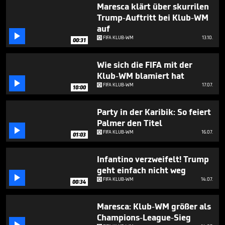
minute,
Maresca klärt über skurrilen
22
Trump-Auftritt bei Klub-WM
seconds
auf

FIFA KLUB-WM
13.10.
00:31
Wie sich die FIFA mit der
Klub-WM blamiert hat

FIFA KLUB-WM
17.07.
10:00
Party in der Karibik: So feiert
Palmer den Titel

FIFA KLUB-WM
16.07.
01:03
Infantino verzweifelt! Trump
geht einfach nicht weg

FIFA KLUB-WM
14.07.
00:34
Maresca: Klub-WM größer als
Champions-League-Sieg