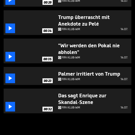

FIFA KLUB-WM
14.07.
00:29
Trump überrascht mit
Anekdote zu Pelé

FIFA KLUB-WM
14.07.
00:34
"Wir werden den Pokal nie
abholen"

FIFA KLUB-WM
14.07.
00:35
Palmer irritiert von Trump

FIFA KLUB-WM
14.07.
00:23
Das sagt Enrique zur
Skandal-Szene

FIFA KLUB-WM
14.07.
00:32