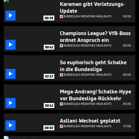
minutes,
Karaman gibt Verletzungs-
10
Update
seconds

BUNDESLIGA MEDIATHEK HIGHLIGHTS
08.08.
00:38
Champions League? VfB-Boss
ordnet Anspruch ein

BUNDESLIGA MEDIATHEK HIGHLIGHTS
08.08.
00:42
So euphorisch geht Schalke
in die Bundesliga

BUNDESLIGA MEDIATHEK HIGHLIGHTS
08.08.
03:57
Mega-Andrang! Schalke-Hype
vor Bundesliga-Rückkehr

BUNDESLIGA MEDIATHEK HIGHLIGHTS
08.08.
00:42
Asllani-Wechsel geplatzt

BUNDESLIGA MEDIATHEK HIGHLIGHTS
07.08.
00:50