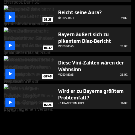
Reicht seine Aura?

FUSSBALL
29.07.

05:23
Bayern äußert sich zu
pikantem Díaz-Bericht

VIDEO NEWS
28.07.
01:37
Diese Vini-Zahlen wären der
Wahnsinn

VIDEO NEWS
28.07.
00:46
Wird er zu Bayerns größtem
Problemfall?

TRANSFERMARKT
26.07.

02:26