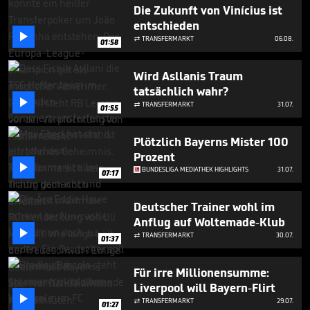
56
Die Zukunft von Vinícius ist
seconds
entschieden

TRANSFERMARKT
06.08.

01:58
Wird Asllanis Traum
tatsächlich wahr?

TRANSFERMARKT
31.07.

01:55
Plötzlich Bayerns Mister 100
Prozent

BUNDESLIGA MEDIATHEK HIGHLIGHTS
31.07.
07:17
Deutscher Trainer wohl im
Anflug auf Woltemade-Klub

TRANSFERMARKT
30.07.

01:37
Für irre Millionensumme:
Liverpool will Bayern-Flirt

TRANSFERMARKT
29.07.

01:27